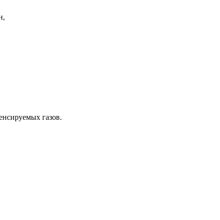
н,
енсируемых газов.