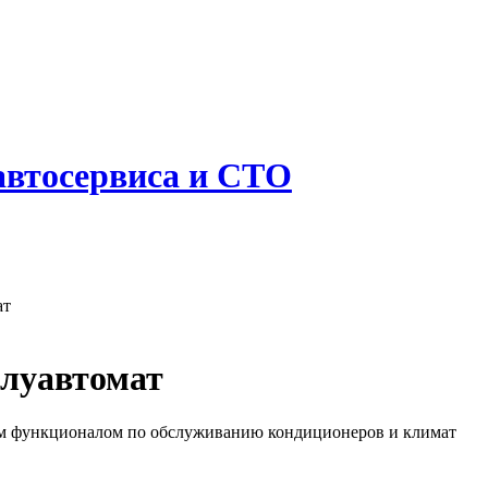
 автосервиса и СТО
ат
олуавтомат
им функционалом по обслуживанию кондиционеров и климат